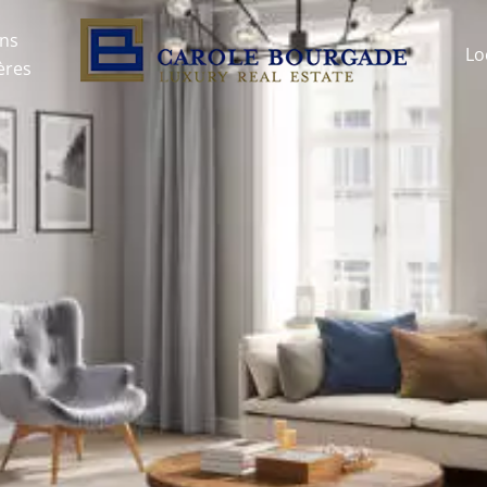
ons
Lo
ères