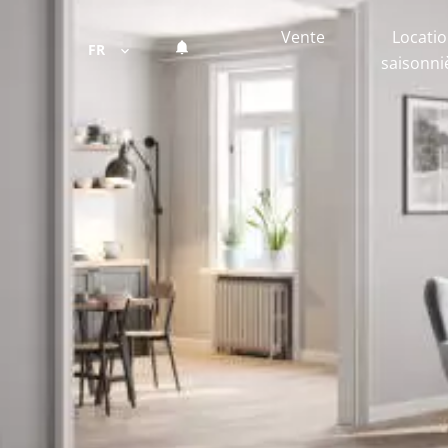
Vente
Locati
FR
saisonni