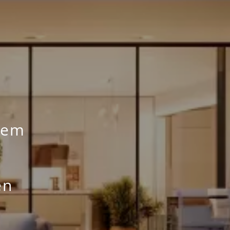
nem
en