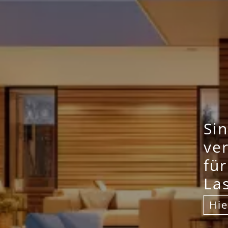
Si
ve
für
La
Hie