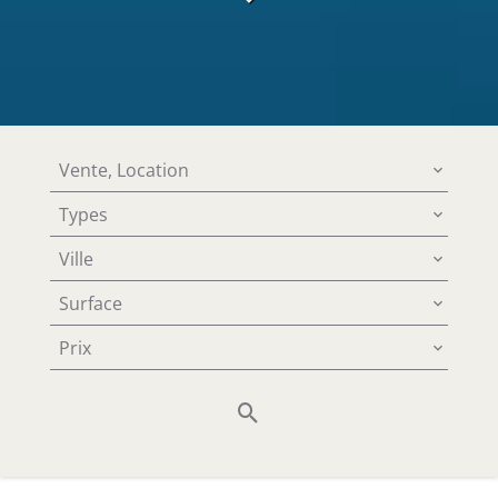
Vente, Location
Types
Ville
Surface
Prix