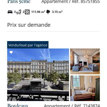
Paris 5ème
Appartement / Réf. 85751855
3
2
111.96 m²
3.15 m²
Prix sur demande
Vendu/loué par l'agence
Add
to
selection
Bordeaux
Appartement / Réf. 7143874