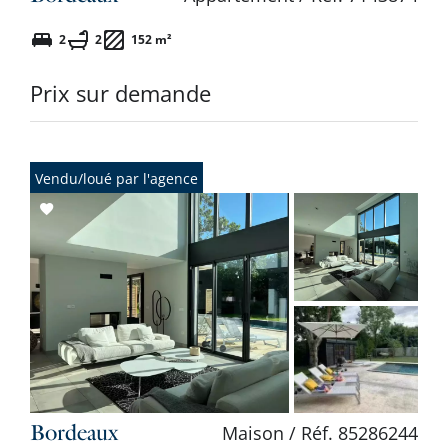
2
2
152 m²
Prix sur demande
Vendu/loué par l'agence
Add
to
selection
Bordeaux
Maison / Réf. 85286244