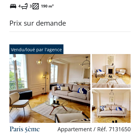
4
3
190 m²
Prix sur demande
Vendu/loué par l'agence
Add
to
selection
Paris 5ème
Appartement / Réf. 7131650