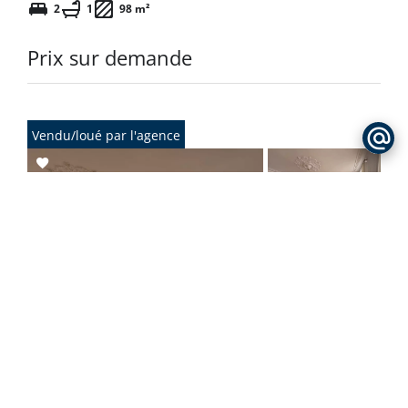
2
1
98 m²
Prix sur demande
Vendu/loué par l'agence
Add
to
selection
Bordeaux
Appartement / Réf. 86753857
3
3
150.7 m²