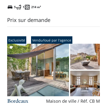
5
1
214 m²
Prix sur demande
Exclusivité
Vendu/loué par l'agence
Add
to
selection
Bordeaux
Maison de ville / Réf. CB M