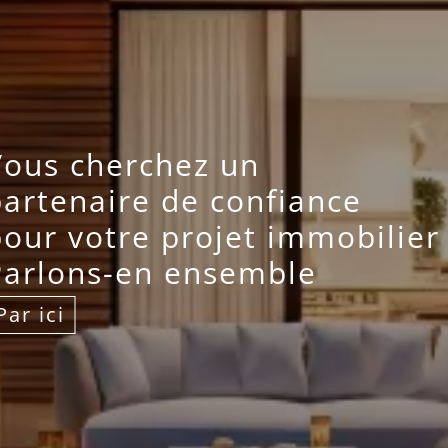
Vous cherchez un
artenaire de confiance
our votre projet immobilier
Parlons-en ensemble
Par ici