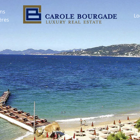
ons
Lo
ères