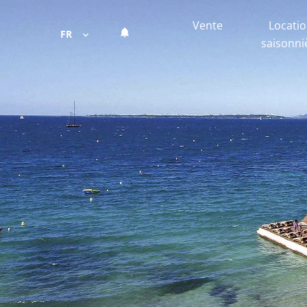
Vente
Locati
FR
saisonni