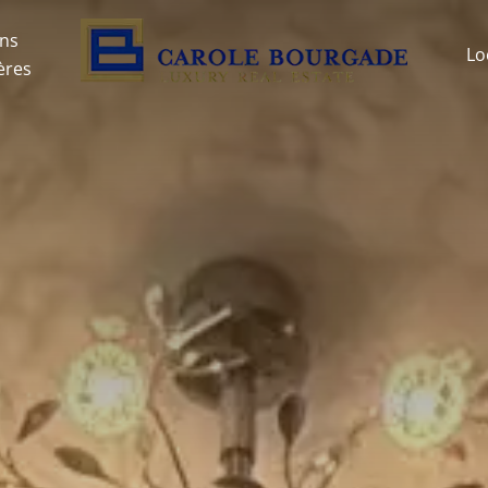
ons
Lo
ères