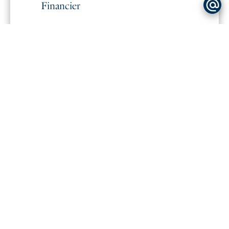
Financier
Provision sur charges récupérables
200 € / Mois
Honoraires locataire
1 188 €
Dépôt de garantie
4 700 €
État des lieux charge locataire
327 €
Zone soumise à encadrement des
loyers
Loyer de base
2 350 €
Loyer de référence majoré (loyer de
base à ne pas dépasser)
1 842,1 €
Complément de loyer
507,9 €
Règlementation
Pas d'informations disponibles