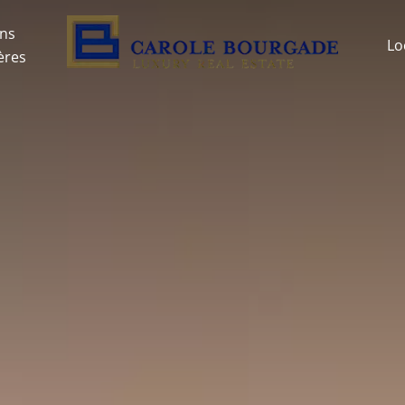
ons
Lo
ères