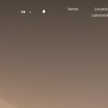
Vente
Locati
FR
saisonni