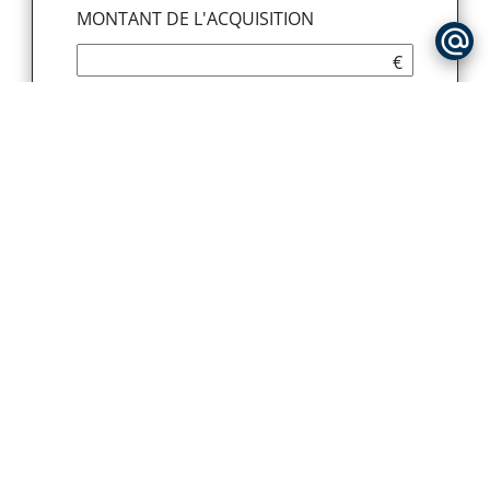
MONTANT DE L'ACQUISITION
€
APPORT
€
DURÉE DU PRÊT (ANNÉES)
années
TAUX D'EMPRUNT
%
Simuler
Estimation de vos mensualités
€
Montant total emprunté
€