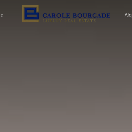
ed
Alq