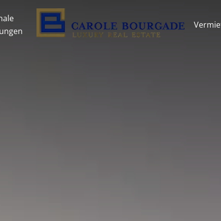
nale
Vermie
tungen