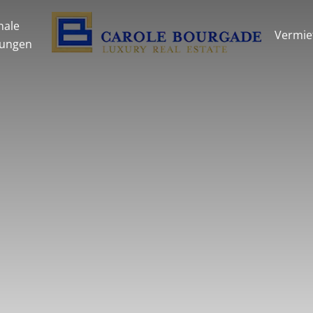
nale
Vermie
tungen