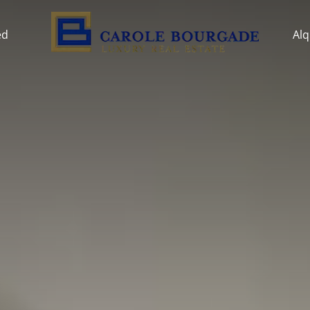
ed
Alq