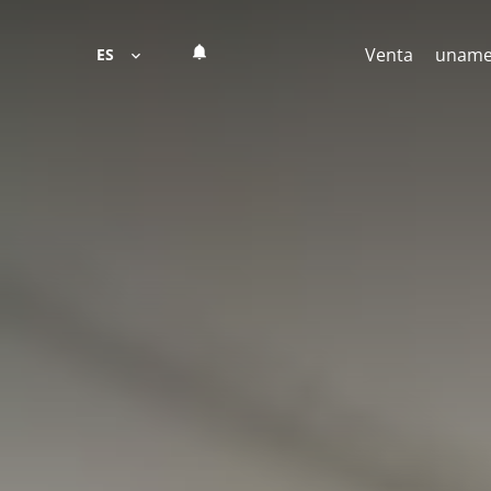
Venta
unam
ES